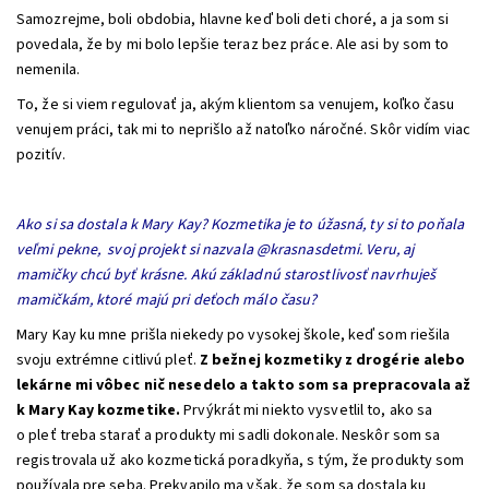
Samozrejme, boli obdobia, hlavne keď boli deti choré, a ja som si
povedala, že by mi bolo lepšie teraz bez práce. Ale asi by som to
nemenila.
To, že si viem regulovať ja, akým klientom sa venujem, koľko času
venujem práci, tak mi to neprišlo až natoľko náročné. Skôr vidím viac
pozitív.
Ako si sa dostala k Mary Kay? Kozmetika je to úžasná, ty si to poňala
veľmi pekne, svoj projekt si nazvala @krasnasdetmi. Veru, aj
mamičky chcú byť krásne. Akú základnú starostlivosť navrhuješ
mamičkám, ktoré majú pri deťoch málo času?
Mary Kay ku mne prišla niekedy po vysokej škole, keď som riešila
svoju extrémne citlivú pleť.
Z bežnej kozmetiky z drogérie alebo
lekárne mi vôbec nič nesedelo a takto som sa prepracovala až
k Mary Kay kozmetike.
Prvýkrát mi niekto vysvetlil to, ako sa
o pleť treba starať a produkty mi sadli dokonale. Neskôr som sa
registrovala už ako kozmetická poradkyňa, s tým, že produkty som
používala pre seba. Prekvapilo ma však, že som sa dostala ku