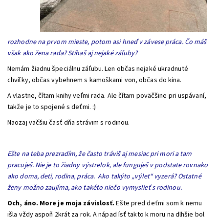
rozhodne na prvom mieste, potom asi hneď v závese práca. Čo máš
však ako žena rada? Stíhaš aj nejaké záľuby?
Nemám žiadnu špeciálnu záľubu. Len občas nejaké ukradnuté
chvíľky, občas vybehnem s kamoškami von, občas do kina.
A vlastne, čítam knihy veľmi rada. Ale čítam poväčšine pri uspávaní,
takže je to spojené s deťmi. :)
Naozaj väčšiu časť dňa strávim s rodinou.
Ešte na teba prezradím, že často tráviš aj mesiac pri mori a tam
pracuješ. Nie je to žiadny výstrelok, ale funguješ v podstate rovnako
ako doma, deti, rodina, práca. Ako takýto „výlet“ vyzerá? Ostatné
ženy možno zaujíma, ako takéto niečo vymyslieť s rodinou.
Och, áno. More je moja závislosť.
Ešte pred deťmi som k nemu
išla vždy aspoň 2krát za rok. A nápad ísť takto k moru na dlhšie bol