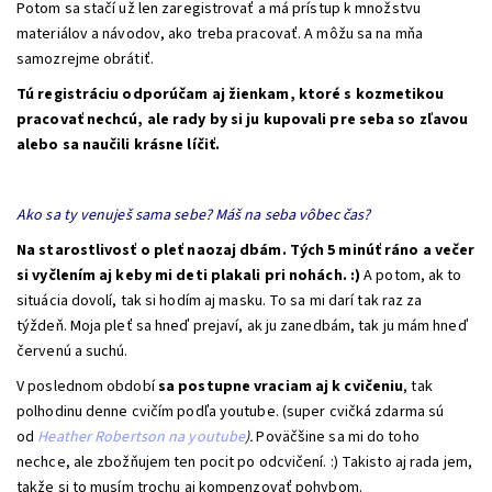
Potom sa stačí už len zaregistrovať a má prístup k množstvu
materiálov a návodov, ako treba pracovať. A môžu sa na mňa
samozrejme obrátiť.
Tú registráciu odporúčam aj žienkam, ktoré s kozmetikou
pracovať nechcú, ale rady by si ju kupovali pre seba so zľavou
alebo sa naučili krásne líčiť.
Ako sa ty venuješ sama sebe? Máš na seba vôbec čas?
Na starostlivosť o pleť naozaj dbám. Tých 5 minúť ráno a večer
si vyčlením aj keby mi deti plakali pri nohách. :)
A potom, ak to
situácia dovolí, tak si hodím aj masku. To sa mi darí tak raz za
týždeň. Moja pleť sa hneď prejaví, ak ju zanedbám, tak ju mám hneď
červenú a suchú.
V poslednom období
sa postupne vraciam aj k cvičeniu
, tak
polhodinu denne cvičím podľa youtube. (super cvičká zdarma sú
od
Heather Robertson na youtube
).
Poväčšine sa mi do toho
nechce, ale zbožňujem ten pocit po odcvičení. :) Takisto aj rada jem,
takže si to musím trochu aj kompenzovať pohybom.