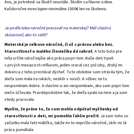
Áno, je potrebné sa školiť neustále. Školím sa hlavne online.
Každoročne investujem minimálne 1000€ len na školenia.
Je podľa teba náročné pracovať na materskej? Máš vlastnú
skúsenosť, ako to vidíš?
Materská je celkovo náročná, či už s prácou alebo bez.
Starostlivosť o malého človiečika dá zabrať.
A toto bolo pre
mňa určite náročnejšie ako práca popri tom. Naše deti trpeli
v prvých mesiacoch refluxom, jeden vracal cez pol izby, druhý mi
dokonca z toho prestával dýchať. Toto obdobie som strávila tým, že
dieťa som mala na rukách, neskôr v nosiči. A vôbec na to
nespomínam dobre. A vlastne si ani nespomínam, ako som popri tom
niečo účtovala. Pravdepodobne tak, že dieťa spalo na mne a ja som
vtedy pracovala.
Myslím, že práve to, že som mohla odpútať myšlienky od
starostlivosti o deti, mi pomohlo ľahšie prežiť.
Ja som toho zo
začiatku mala fakt máličko, takže mi to neprišlo náročné, skôr mi tá
práca pomáhala.