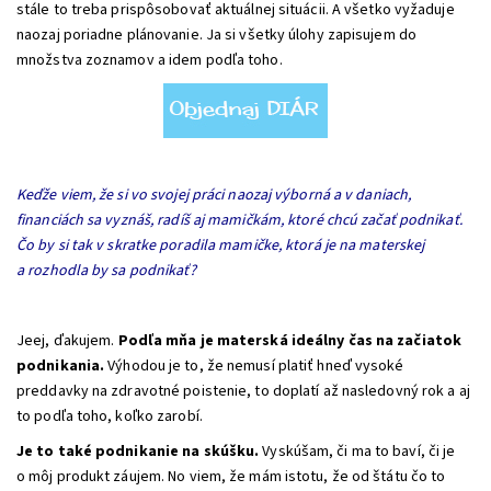
stále to treba prispôsobovať aktuálnej situácii. A všetko vyžaduje
naozaj poriadne plánovanie. Ja si všetky úlohy zapisujem do
množstva zoznamov a idem podľa toho.
Keďže viem, že si vo svojej práci naozaj výborná a v daniach,
financiách sa vyznáš, radíš aj mamičkám, ktoré chcú začať podnikať.
Čo by si tak v skratke poradila mamičke, ktorá je na materskej
a rozhodla by sa podnikať?
Jeej, ďakujem.
Podľa mňa je materská ideálny čas na začiatok
podnikania.
Výhodou je to, že nemusí platiť hneď vysoké
preddavky na zdravotné poistenie, to doplatí až nasledovný rok a aj
to podľa toho, koľko zarobí.
Je to také podnikanie na skúšku.
Vyskúšam, či ma to baví, či je
o môj produkt záujem. No viem, že mám istotu, že od štátu čo to