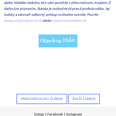
alebo hľadáte niekoho, kto vám pomôže s účtovníctvom, mzdami, či
daňovým priznaním, Stanka je rozhodne tá pravá profesionálka. Jej
ľudský a zároveň odborný prístup rozhodne oceníte. Pozrite
www.uctujemeprevas.sk
alebo
www.krasnasdetmi.sk
PREDCHÁDZAJÚCI ČLÁNOK
ĎALŠÍ ČLÁNOK
Eshop
|
Facebook
|
Instagram