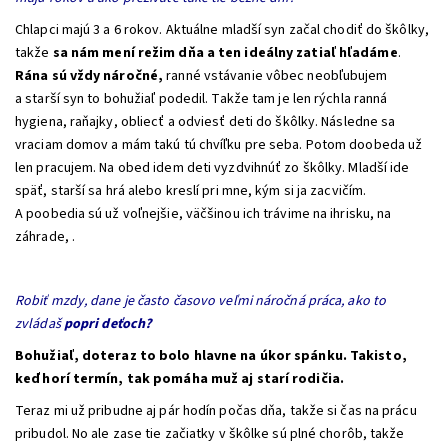
Chlapci majú 3 a 6 rokov. Aktuálne mladší syn začal chodiť do škôlky,
takže
sa nám mení režim dňa a ten ideálny zatiaľ hľadáme
.
Rána sú vždy náročné,
ranné vstávanie vôbec neobľubujem
a starší syn to bohužiaľ podedil. Takže tam je len rýchla ranná
hygiena, raňajky, obliecť a odviesť deti do škôlky. Následne sa
vraciam domov a mám takú tú chvíľku pre seba. Potom doobeda už
len pracujem. Na obed idem deti vyzdvihnúť zo škôlky. Mladší ide
späť, starší sa hrá alebo kreslí pri mne, kým si ja zacvičím.
A poobedia sú už voľnejšie, väčšinou ich trávime na ihrisku, na
záhrade, .
Robiť mzdy, dane je často časovo veľmi náročná práca, ako to
zvládaš
popri deťoch?
Bohužiaľ, doteraz to bolo hlavne na úkor spánku. Takisto,
keď horí termín, tak pomáha muž aj starí rodičia.
Teraz mi už pribudne aj pár hodín počas dňa, takže si čas na prácu
pribudol. No ale zase tie začiatky v škôlke sú plné chorôb, takže