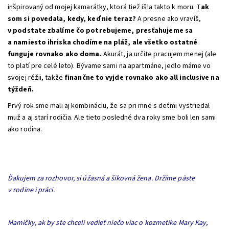
inšpirovaný od mojej kamarátky, ktorá tiež išla takto k moru. T
ak
som si povedala, kedy, keď nie teraz?
A presne ako vravíš,
v podstate zbalíme čo potrebujeme, presťahujeme sa
a namiesto ihriska chodíme na pláž, ale všetko ostatné
funguje rovnako ako doma.
Akurát, ja určite pracujem menej (ale
to platí pre celé leto). Bývame sami na apartmáne, jedlo máme vo
svojej réžii, takže
finančne to vyjde rovnako ako all inclusive na
týždeň.
Prvý rok sme mali aj kombináciu, že sa pri mne s deťmi vystriedal
muž a aj starí rodičia. Ale tieto posledné dva roky sme boli len sami
ako rodina.
Ďakujem za rozhovor, si úžasná a šikovná žena. Držíme päste
v rodine i práci.
Mamičky, ak by ste chceli vedieť niečo viac o kozmetike Mary Kay,