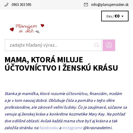
0903 303 595
info
@
planujemsiden.sk
€0
0 ks /
MAMA, KTORÁ MILUJE
ÚČTOVNÍCTVO I ŽENSKÚ KRÁSU
Stanka je mamička, ktorá rozumie účtovníctvu, financiám, mzdám
a je v tom naozaj dobrá. Obľubuje čísla a pomáha v tejto sfére
profesionálne, ale zároveň veľmi ľudsky. Čo je zaujímavé, súčasne sa
venuje aj ženskej kráse a konkrétne kozmetike Mary Kay. Na pohľad
dve odlišné oblasti. Avšak každá mama chce byť aj krásna a tak
založila stránku na
facebooku
a
instagrame
@krasnasdetmi.