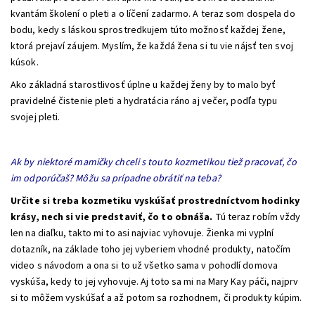
kvantám školení o pleti a o líčení zadarmo. A teraz som dospela do
bodu, kedy s láskou sprostredkujem túto možnosť každej žene,
ktorá prejaví záujem. Myslím, že každá žena si tu vie nájsť ten svoj
kúsok.
Ako základná starostlivosť úplne u každej ženy by to malo byť
pravidelné čistenie pleti a hydratácia ráno aj večer, podľa typu
svojej pleti.
Ak by niektoré mamičky chceli s touto kozmetikou tiež pracovať, čo
im odporúčaš? Môžu sa prípadne obrátiť na teba?
Určite si treba kozmetiku vyskúšať prostredníctvom hodinky
krásy, nech si vie predstaviť, čo to obnáša.
Tú teraz robím vždy
len na diaľku, takto mi to asi najviac vyhovuje. Žienka mi vyplní
dotazník, na základe toho jej vyberiem vhodné produkty, natočím
video s návodom a ona si to už všetko sama v pohodlí domova
vyskúša, kedy to jej vyhovuje. Aj toto sa mi na Mary Kay páči, najprv
si to môžem vyskúšať a až potom sa rozhodnem, či produkty kúpim.