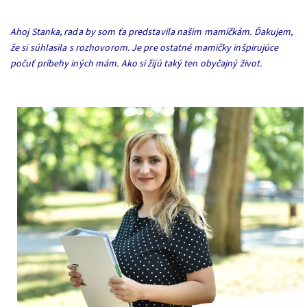
Ahoj Stanka, rada by som ťa predstavila našim mamičkám. Ďakujem,
že si súhlasila s rozhovorom. Je pre ostatné mamičky inšpirujúce
počuť príbehy iných mám. Ako si žijú taký ten obyčajný život.