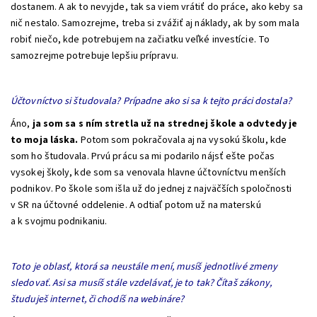
dostanem. A ak to nevyjde, tak sa viem vrátiť do práce, ako keby sa
nič nestalo. Samozrejme, treba si zvážiť aj náklady, ak by som mala
robiť niečo, kde potrebujem na začiatku veľké investície. To
samozrejme potrebuje lepšiu prípravu.
Účtovníctvo si študovala? Prípadne ako si sa k tejto práci dostala?
Áno,
ja som sa s ním stretla už na strednej škole a odvtedy je
to moja láska.
Potom som pokračovala aj na vysokú školu, kde
som ho študovala. Prvú prácu sa mi podarilo nájsť ešte počas
vysokej školy, kde som sa venovala hlavne účtovníctvu menších
podnikov. Po škole som išla už do jednej z najväčších spoločnosti
v SR na účtovné oddelenie. A odtiaľ potom už na materskú
a k svojmu podnikaniu.
Toto je oblasť, ktorá sa neustále mení, musíš jednotlivé zmeny
sledovať. Asi sa musíš stále vzdelávať, je to tak? Čítaš zákony,
študuješ internet, či chodíš na webináre?