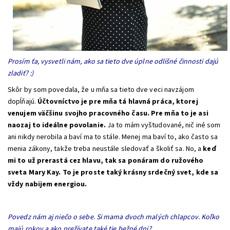
Prosím ťa, vysvetli nám, ako sa tieto dve úplne odlišné činnosti dajú
zladiť? :)
Skôr by som povedala, že u mňa sa tieto dve veci navzájom
dopĺňajú.
Účtovníctvo je pre mňa tá hlavná práca, ktorej
venujem väčšinu svojho pracovného času. Pre mňa to je asi
naozaj to ideálne povolanie.
Ja to mám vyštudované, nič iné som
ani nikdy nerobila a baví ma to stále. Menej ma baví to, ako často sa
menia zákony, takže treba neustále sledovať a školiť sa. No, a
keď
mi to už prerastá cez hlavu, tak sa ponáram do ružového
sveta Mary Kay. To je proste taký krásny srdečný svet, kde sa
vždy nabijem energiou.
Povedz nám aj niečo o sebe. Si mama dvoch malých chlapcov. Koľko
majú rokov a ako prežívate také tie bežné dni?