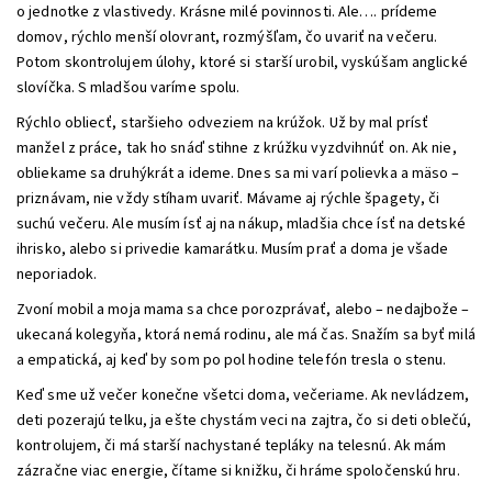
o jednotke z vlastivedy. Krásne milé povinnosti. Ale…. prídeme
domov, rýchlo menší olovrant, rozmýšľam, čo uvariť na večeru.
Potom skontrolujem úlohy, ktoré si starší urobil, vyskúšam anglické
slovíčka. S mladšou varíme spolu.
Rýchlo obliecť, staršieho odveziem na krúžok. Už by mal prísť
manžel z práce, tak ho snáď stihne z krúžku vyzdvihnúť on. Ak nie,
obliekame sa druhýkrát a ideme. Dnes sa mi varí polievka a mäso –
priznávam, nie vždy stíham uvariť. Mávame aj rýchle špagety, či
suchú večeru. Ale musím ísť aj na nákup, mladšia chce ísť na detské
ihrisko, alebo si privedie kamarátku. Musím prať a doma je všade
neporiadok.
Zvoní mobil a moja mama sa chce porozprávať, alebo – nedajbože –
ukecaná kolegyňa, ktorá nemá rodinu, ale má čas. Snažím sa byť milá
a empatická, aj keď by som po pol hodine telefón tresla o stenu.
Keď sme už večer konečne všetci doma, večeriame. Ak nevládzem,
deti pozerajú telku, ja ešte chystám veci na zajtra, čo si deti oblečú,
kontrolujem, či má starší nachystané tepláky na telesnú. Ak mám
zázračne viac energie, čítame si knižku, či hráme spoločenskú hru.