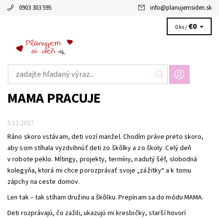
0903 303 595
info
@
planujemsiden.sk
€0
0 ks /
MAMA PRACUJE
5.11.2017
Ráno skoro vstávam, deti vozí manžel. Chodím práve preto skoro,
aby som stíhala vyzdvihnúť deti zo škôlky a zo školy. Celý deň
v robote peklo. Mítingy, projekty, termíny, nadutý šéf, slobodná
kolegyňa, ktorá mi chce porozprávať svoje „zážitky“ a k tomu
zápchy na ceste domov.
Len tak – tak stíham družinu a škôlku. Prepínam sa do módu MAMA.
Deti rozprávajú, čo zažili, ukazujú mi kresbičky, starší hovorí