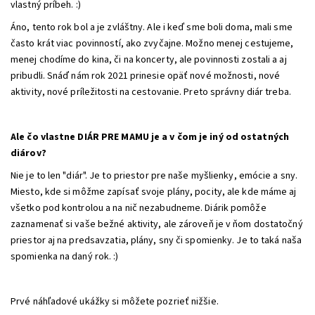
vlastný príbeh. :)
Áno, tento rok bol a je zvláštny. Ale i keď sme boli doma, mali sme
často krát viac povinností, ako zvyčajne. Možno menej cestujeme,
menej chodíme do kina, či na koncerty, ale povinnosti zostali a aj
pribudli. Snáď nám rok 2021 prinesie opäť nové možnosti, nové
aktivity, nové príležitosti na cestovanie. Preto správny diár treba.
Ale čo vlastne DIÁR PRE MAMU je a v čom je iný od ostatných
diárov?
Nie je to len "diár". Je to priestor pre naše myšlienky, emócie a sny.
Miesto, kde si môžme zapísať svoje plány, pocity, ale kde máme aj
všetko pod kontrolou a na nič nezabudneme. Diárik pomôže
zaznamenať si vaše bežné aktivity, ale zároveň je v ňom dostatočný
priestor aj na predsavzatia, plány, sny či spomienky. Je to taká naša
spomienka na daný rok. :)
Prvé náhľadové ukážky si môžete pozrieť nižšie.