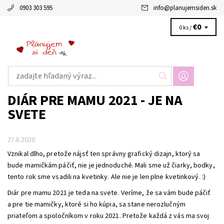
0903 303 595
info
@
planujemsiden.sk
€0
0 ks /
DIÁR PRE MAMU 2021 - JE NA
SVETE
27.8.2020
Vznikal dlho, pretože nájsť ten správny grafický dizajn, ktorý sa
bude mamičkám páčiť, nie je jednoduché. Mali sme už čiarky, bodky,
tento rok sme vsadili na kvetinky. Ale nie je len plne kvetinkový. :)
Diár pre mamu 2021 je teda na svete. Veríme, že sa vám bude páčiť
a pre tie mamičky, ktoré si ho kúpia, sa stane nerozlučným
priateľom a spoločníkom v roku 2021. Pretože každá z vás ma svoj