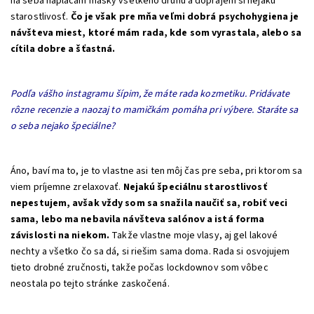
na seba naplácam masky všetkého druhu a doprajem si nejakú
starostlivosť.
Čo je však pre mňa veľmi dobrá psychohygiena je
návšteva miest, ktoré mám rada, kde som vyrastala, alebo sa
cítila dobre a šťastná.
Podľa vášho instagramu šípim, že máte rada kozmetiku. Pridávate
rôzne recenzie a naozaj to mamičkám pomáha pri výbere. Staráte sa
o seba nejako špeciálne?
Áno, baví ma to, je to vlastne asi ten môj čas pre seba, pri ktorom sa
viem príjemne zrelaxovať.
Nejakú špeciálnu starostlivosť
nepestujem, avšak vždy som sa snažila naučiť sa, robiť veci
sama, lebo ma nebavila návšteva salónov a istá forma
závislosti na niekom.
Takže vlastne moje vlasy, aj gel lakové
nechty a všetko čo sa dá, si riešim sama doma. Rada si osvojujem
tieto drobné zručnosti, takže počas lockdownov som vôbec
neostala po tejto stránke zaskočená.