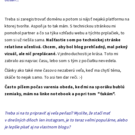
obsah...
Treba si zaregistrovať doménu a potom si nájsť nejakú platformu na
ktorej tvoríte. Aspoň ja to tak mám. S technickou stránkou mi
pomohol partner a čo sa týka vzhľadu webu a týchto prplačiek, to
som si už riešila sama.
Našťastie som po technickej stránke
relatívne učenlivá. Chcem, aby bol blog prehľadný, mal pekný
vizuál, ale nič preplácané.
V jednoduchosti je krása. Toto mi
zabralo asi najviac času, lebo som s tým z počiatku nevedela.
Články ako také mne časovo nezaberú veľa, keď ma chytí téma,
skáče to nejak samo. To asi ten dar reči. :-)
Často píšem počas varenia obeda, keď mi na sporáku bublú
zemiaky, mám na linke notebook a popri tom "ťukám".
Treba si na to pripraviť aj veľa peňazí? Myslíte, že stačí mať
v dnešných dňoch len instagram, je to teraz veľmi populárne, alebo
je lepšie písať aj na vlastnom blogu?