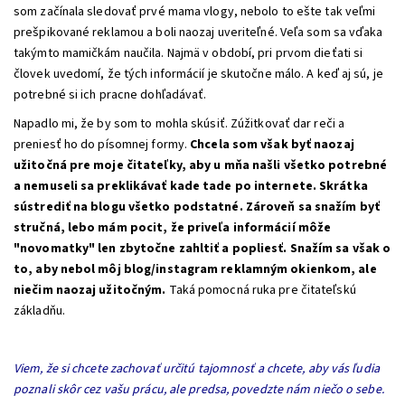
som začínala sledovať prvé mama vlogy, nebolo to ešte tak veľmi
prešpikované reklamou a boli naozaj uveriteľné. Veľa som sa vďaka
takýmto mamičkám naučila. Najmä v období, pri prvom dieťati si
človek uvedomí, že tých informácií je skutočne málo. A keď aj sú, je
potrebné si ich pracne dohľadávať.
Napadlo mi, že by som to mohla skúsiť. Zúžitkovať dar reči a
preniesť ho do písomnej formy.
Chcela som však byť naozaj
užitočná pre moje čitateľky, aby u mňa našli všetko potrebné
a nemuseli sa preklikávať kade tade po internete. Skrátka
sústrediť na blogu všetko podstatné. Zároveň sa snažím byť
stručná, lebo mám pocit, že priveľa informácií môže
"novomatky" len zbytočne zahltiť a popliesť. Snažím sa však o
to, aby nebol môj blog/instagram reklamným okienkom, ale
niečim naozaj užitočným.
Taká pomocná ruka pre čitateľskú
základňu.
Viem, že si chcete zachovať určitú tajomnosť a chcete, aby vás ľudia
poznali skôr cez vašu prácu, ale predsa, povedzte nám niečo o sebe.