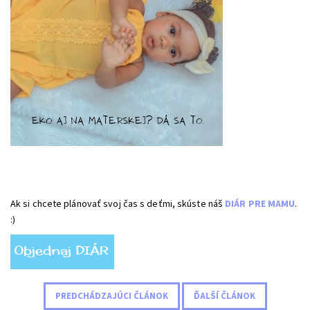
Ak si chcete plánovať svoj čas s deťmi, skúste náš
DIÁR PRE MAMU
.
:)
PREDCHÁDZAJÚCI ČLÁNOK
ĎALŠÍ ČLÁNOK