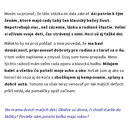
Musím sa priznať, že táto otázka mi dala zabrať.
Asi patrím k tým
ženám, ktoré majú rady taký ten klasický bežný život.
Nepotrebujú viac, než zázemie, lásku a rodinné šťastie. Veľmi
si užívam svoje deti, čas strávený s nimi. Hoci sú aj ťažké dni.
Málokto by na prvý pohľad o mne povedal, že
ma baví
domácnosť, pripravovať dobroty pre rodinu a starať sa o ňu.
V tom vidím naplnenie a zmysel. Ozaj som tomu prepadla. Mimo
týchto radostí mám veľmi rada operu a klasickú hudbu.
Milujem
balet a všetko čo poteší moje ucho a oko
. Avšak som aj ako sa
hovorí do voza aj do koča a
zbožňujem aj kempovanie, splavy a
dobré autá.
Tomuto sa však teraz venovať pri tak malých deťoch
príliš nedá, ale pomaličky opäť začínam.
Ste mama dvoch malých detí. Obidve sú doma, či chodí staršie do
škôlky? Poviete nám prosím koľko majú rokov?