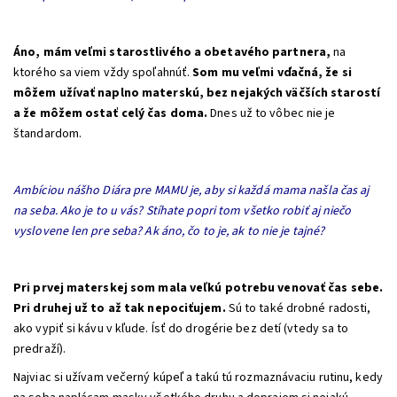
Áno, mám veľmi starostlivého a obetavého partnera,
na
ktorého sa viem vždy spoľahnúť.
Som mu veľmi vďačná, že si
môžem užívať naplno materskú, bez nejakých väčších starostí
a že môžem ostať celý čas doma.
Dnes už to vôbec nie je
štandardom.
Ambíciou nášho Diára pre MAMU je, aby si každá mama našla čas aj
na seba. Ako je to u vás? Stíhate popri tom všetko robiť aj niečo
vyslovene len pre seba? Ak áno, čo to je, ak to nie je tajné?
Pri prvej materskej som mala veľkú potrebu venovať čas sebe.
Pri druhej už to až tak nepociťujem.
Sú to také drobné radosti,
ako vypiť si kávu v kľude. Ísť do drogérie bez detí (vtedy sa to
predraží).
Najviac si užívam večerný kúpeľ a takú tú rozmaznávaciu rutinu, kedy