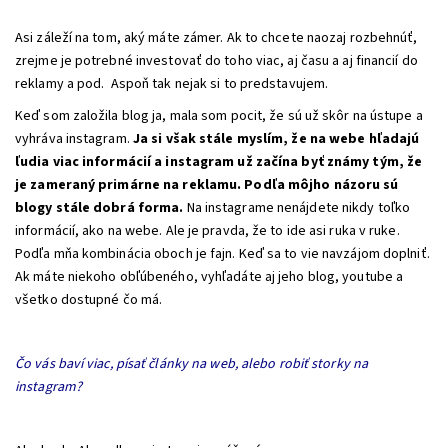
Asi záleží na tom, aký máte zámer. Ak to chcete naozaj rozbehnúť,
zrejme je potrebné investovať do toho viac, aj času a aj financií do
reklamy a pod. Aspoň tak nejak si to predstavujem.
Keď som založila blog ja, mala som pocit, že sú už skôr na ústupe a
vyhráva instagram.
Ja si však stále myslím, že na webe hľadajú
ľudia viac informácií a instagram už začína byť známy tým, že
je zameraný primárne na reklamu.
Podľa môjho názoru sú
blogy stále dobrá forma.
Na instagrame nenájdete nikdy toľko
informácií, ako na webe. Ale je pravda, že to ide asi ruka v ruke.
Podľa mňa kombinácia oboch je fajn. Keď sa to vie navzájom doplniť.
Ak máte niekoho obľúbeného, vyhľadáte aj jeho blog, youtube a
všetko dostupné čo má.
Čo vás baví viac, písať články na web, alebo robiť storky na
instagram?