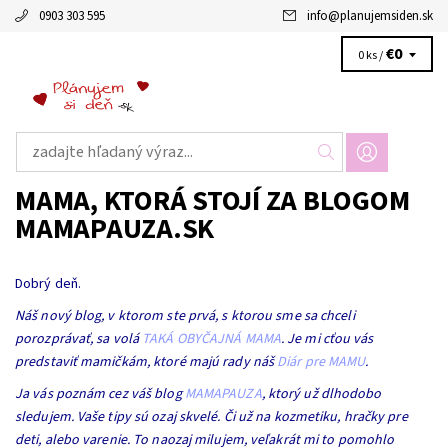
0903 303 595
info
@
planujemsiden.sk
€0
0 ks /
MAMA, KTORÁ STOJÍ ZA BLOGOM
MAMAPAUZA.SK
Dobrý deň.
Náš nový blog, v ktorom ste prvá, s ktorou sme sa chceli
porozprávať, sa volá
TAKÁ OBYČAJNÁ MAMA
. Je mi cťou vás
predstaviť mamičkám, ktoré majú rady náš
Diár pre MAMU
.
Ja vás poznám cez váš blog
MAMAPAUZA
, ktorý už dlhodobo
sledujem. Vaše tipy sú ozaj skvelé. Či už na kozmetiku, hračky pre
deti, alebo varenie. To naozaj milujem, veľakrát mi to pomohlo