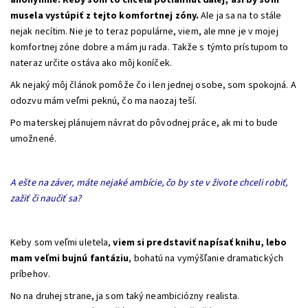
anonymne. Keby som to chcela potiahnuť ďalej, asi by som
musela vystúpiť z tejto komfortnej zóny.
Ale ja sa na to stále
nejak necítim. Nie je to teraz populárne, viem, ale mne je v mojej
komfortnej zóne dobre a mám ju rada. Takže s týmto prístupom to
nateraz určite ostáva ako môj koníček.
Ak nejaký môj článok pomôže čo i len jednej osobe, som spokojná. A
odozvu mám veľmi peknú, čo ma naozaj teší.
Po materskej plánujem návrat do pôvodnej práce, ak mi to bude
umožnené.
A ešte na záver, máte nejaké ambície, čo by ste v živote chceli robiť,
zažiť či naučiť sa?
Keby som veľmi uletela,
viem si predstaviť napísať knihu, lebo
mam veľmi bujnú fantáziu
, bohatú na vymýšľanie dramatických
príbehov.
No na druhej strane, ja som taký neambiciózny realista.