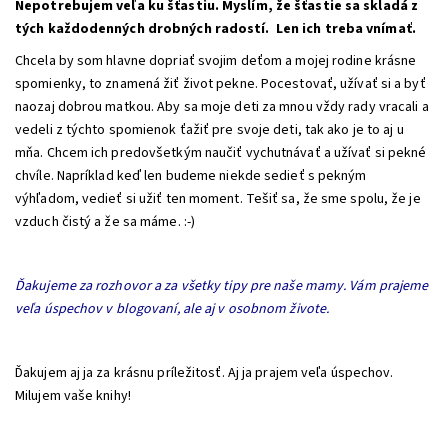
Nepotrebujem veľa ku šťastiu. Myslím, že šťastie sa skladá z
tých každodenných drobných radostí. Len ich treba vnímať.
Chcela by som hlavne dopriať svojim deťom a mojej rodine krásne
spomienky, to znamená žiť život pekne. Pocestovať, užívať si a byť
naozaj dobrou matkou. Aby sa moje deti za mnou vždy rady vracali a
vedeli z týchto spomienok ťažiť pre svoje deti, tak ako je to aj u
mňa. Chcem ich predovšetkým naučiť vychutnávať a užívať si pekné
chvíle. Napríklad keď len budeme niekde sedieť s pekným
výhľadom, vedieť si užiť ten moment. Tešiť sa, že sme spolu, že je
vzduch čistý a že sa máme. :-)
Ďakujeme za rozhovor a za všetky tipy pre naše mamy. Vám prajeme
veľa úspechov v blogovaní, ale aj v osobnom živote.
Ďakujem aj ja za krásnu príležitosť. Aj ja prajem veľa úspechov.
Milujem vaše knihy!