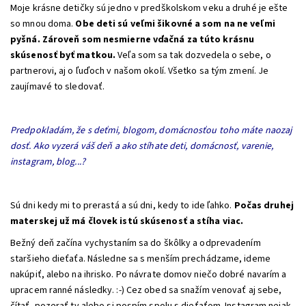
Moje krásne detičky sú jedno v predškolskom veku a druhé je ešte
so mnou doma.
Obe deti sú veľmi šikovné a som na ne veľmi
pyšná.
Zároveň som nesmierne vďačná za túto krásnu
skúsenosť byť matkou.
Veľa som sa tak dozvedela o sebe, o
partnerovi, aj o ľuďoch v našom okolí. Všetko sa tým zmení. Je
zaujímavé to sledovať.
Predpokladám, že s deťmi, blogom, domácnosťou toho máte naozaj
dosť. Ako vyzerá váš deň a ako stíhate deti, domácnosť, varenie,
instagram, blog...?
Sú dni kedy mi to prerastá a sú dni, kedy to ide ľahko.
Počas druhej
materskej už má človek istú skúsenosť a stíha viac.
Bežný deň začína vychystaním sa do škôlky a odprevadením
staršieho dieťaťa. Následne sa s menším prechádzame, ideme
nakúpiť, alebo na ihrisko. Po návrate domov niečo dobré navarím a
upracem ranné následky. :-) Cez obed sa snažím venovať aj sebe,
čítať, pozerať tv alebo si pospím spolu s dieťaťom. Instagram nejak