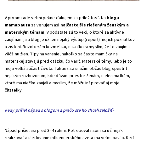
V prvom rade veľmi pekne ďakujem za príležitosť. Na
blogu
mamapauza
sa venujem asi
najčastejšie riešeným ženským a
materským témam
. V podstate sú to veci, o ktoré sa aktívne
zaujímam ja a blog je už len nejaký výstup (report) mojich poznatkov
a zistení. Rozoberám kozmetiku, nakoľko si myslím, že to zaujíma
väčšinu žien. Tipy na varenie, nakoľko sa často mamičky na
materskej stavajú pred otázku, čo variť. Materské témy, lebo je to
moja veľká súčasť života. Taktiež sa snažím občas blog spestriť
nejakým rozhovorom, kde dávam priestor ženám, nielen matkám,
ktoré ma niečím zaujali a myslím, že môžu inšpirovať aj moje
čitateľky.
Kedy prišiel nápad s blogom a prečo ste ho chceli založiť?
Nápad prišiel asi pred 3- 4 rokmi. Potrebovala som sa už nejak
realizovať a sledovanie influencerského sveta ma veľmi bavilo. Keď