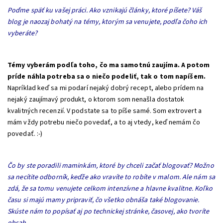
Poďme späť ku vašej práci. Ako vznikajú články, ktoré píšete? Váš
blog je naozaj bohatý na témy, ktorým sa venujete, podľa čoho ich
vyberáte?
Témy vyberám podľa toho, čo ma samotnú zaujíma. A potom
príde náhla potreba sa o niečo podeliť, tak o tom napíšem.
Napríklad keď sa mi podarí nejaký dobrý recept, alebo prídem na
nejaký zaujímavý produkt, o ktorom som nenašla dostatok
kvalitných recenzií. V podstate sa to píše samé. Som extrovert a
mám vždy potrebu niečo povedať, a to aj vtedy, keď nemám čo
povedať. :-)
Čo by ste poradili maminkám, ktoré by chceli začať blogovať? Možno
sa necítite odborník, keďže ako vravíte to robíte v malom. Ale nám sa
zdá, že sa tomu venujete celkom intenzívne a hlavne kvalitne. Koľko
času si majú mamy pripraviť, čo všetko obnáša také blogovanie.
Skúste nám to popísať aj po technickej stránke, časovej, ako tvoríte