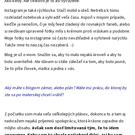
Ako kedy. Ale celkovo je to asi vyvážené.
Instagram je taká rýchlovka. Stačí mobil a ideš. Netreba k tomu
rozkladať notebook a vyhradiť veľa času. Aspoň v mojom prípade,
keďže ja neriešim, či je môj feed zladený do rovnakých farieb, alebo
si nedávam upravené fotky mňa s krémom proti vráskam a podobne.
Moje fotky na instagrame sú často nevzhľadné a vyfotené narýchlo.
Takže mne to naozaj čas nezaberá. :-)
Blog je už o inom. Snažím sa, aby to malo nejakú úroveň a aby to
bolo uveriteľné. Ale dávam si stále záležať na tom, aby bolo jasné,
že to píše človek, matka a jedna z vás.
Aký máte s blogom zámer, alebo plán? Máte inú prácu, do ktorej by
ste sa po materskej chceli vrátiť?
Z počiatku som mala veľa veľkolepých plánov, dokonca tu a tam aj
nadviažem nejakú príjemnú spoluprácu, ktorá krásne zapadne do
môjho obsahu.
Avšak som dosť limitovaná tým, že to idem