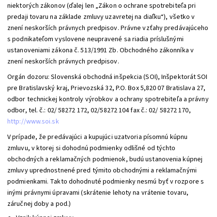
niektorých zákonov (ďalej len „Zákon o ochrane spotrebiteľa pri
predaji tovaru na základe zmluvy uzavretej na diaľku“), všetko v
znení neskorších právnych predpisov. Právne vzťahy predávajúceho
s podnikateľom vyslovene neupravené sa riadia príslušnými
ustanoveniami zákona č. 513/1991 Zb. Obchodného zákonníka v
znení neskorších právnych predpisov.
Orgán dozoru: Slovenská obchodná inšpekcia (SOI), Inšpektorát SOI
pre Bratislavský kraj, Prievozská 32, P.O. Box 5,820 07 Bratislava 27,
odbor technickej kontroly výrobkov a ochrany spotrebiteľa a právny
odbor, tel. č.: 02/ 58272 172, 02/58272 104 fax č.: 02/ 58272 170,
http://www.soi.sk
V prípade, že predávajúci a kupujúci uzatvoria písomnú kúpnu
zmluvu, v ktorej si dohodnú podmienky odlišné od týchto
obchodných a reklamačných podmienok, budú ustanovenia kúpnej
zmluvy uprednostnené pred týmito obchodnými a reklamačnými
podmienkami. Takto dohodnuté podmienky nesmú byť v rozpore s
inými právnymi úpravami (skrátenie lehoty na vrátenie tovaru,
záručnej doby a pod.)