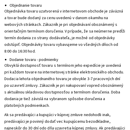
Objednanie tovaru
Objednávka tovaru uzatvorená v internetovom obchode je záväzná
a tovar bude dodaný za cenu uvedenú v danom okamihu na
webových stránkach. Zákazník je pri objednávaní oboznámený s
orientačným termínom doručenia. V prípade, že sa neúmerne predĺži
termín dodania zo strany dodávateľa, je možné od objednávky
odstúpiť. Objednávky tovaru vybavujeme vo všedných dňoch od
8:00 do 16:30 hod.
Dodanie tovaru - podmienky
Obvyklá dostupnosť tovaru s termínom jeho expedície je uvedená
pri každom tovare na internetovej stránke elektronického obchodu.
Dodacia lehota objednaného tovaru je obvykle 3-7 pracovných dní
po uzavretí zmluvy. Zákazník je pri nakupovaní vopred oboznámený
s aktuálnou skladovou dostupnosťou a termínom doručenia. Doba
dodania je tiež závislá na vybranom spôsobe doručenia a
platobných podmienkach.
Ak sa predávajúci a kupujúci v kúpnej zmluve nedohodli inak,
predávajúci je povinný dodať vec kupujúcemu bezodkladne,
najneskôr do 30 dní odo dňa uzavretia kúpnej zmluvy. Ak predávajúci