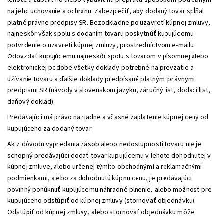
lehote a zabaliť ho alebo vybaviť na prepravu spôsobom potrebným
na jeho uchovanie a ochranu. Zabezpečiť, aby dodaný tovar spĺňal
platné právne predpisy SR. Bezodkladne po uzavretí kúpnej zmluvy,
najneskôr však spolu s dodaním tovaru poskytnúť kupujúcemu
potvrdenie o uzavretí kúpnej zmluvy, prostredníctvom e-mailu.
Odovzdať kupujúcemu najneskôr spolu s tovarom v písomnej alebo
elektronickej podobe všetky doklady potrebné na prevzatie a
užívanie tovaru a ďalšie doklady predpísané platnými právnymi
predpismi SR (návody v slovenskom jazyku, záručný list, dodací list,
daňový doklad).
Predávajúci má právo na riadne a včasné zaplatenie kúpnej ceny od
kupujúceho za dodaný tovar.
Ak z dôvodu vypredania zásob alebo nedostupnosti tovaru nie je
schopný predávajúci dodať tovar kupujúcemu v lehote dohodnutej v
kúpnej zmluve, alebo určenej týmito obchodnými a reklamačnými
podmienkami, alebo za dohodnutú kúpnu cenu, je predávajúci
povinný ponúknuť kupujúcemu náhradné plnenie, alebo možnosť pre
kupujúceho odstúpiť od kúpnej zmluvy (stornovať objednávku).
Odstúpiť od kúpnej zmluvy, alebo stornovať objednávku môže