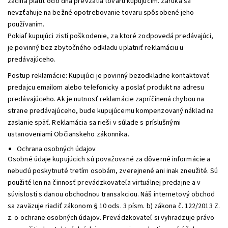
začína platiť odo dňa prevzatia tovaru kupujúcim. Záruka sa
nevzťahuje na bežné opotrebovanie tovaru spôsobené jeho
používaním.
Pokiaľ kupujúci zistí poškodenie, za ktoré zodpovedá predávajúci,
je povinný bez zbytočného odkladu uplatniť reklamáciu u
predávajúceho.
Postup reklamácie: Kupujúci je povinný bezodkladne kontaktovať
predajcu emailom alebo telefonicky a poslať produkt na adresu
predávajúceho. Ak je nutnosť reklamácie zapríčinená chybou na
strane predávajúceho, bude kupujúcemu kompenzovaný náklad na
zaslanie späť. Reklamácia sa rieši v súlade s príslušnými
ustanoveniami Občianskeho zákonníka.
Ochrana osobných údajov
Osobné údaje kupujúcich sú považované za dôverné informácie a
nebudú poskytnuté tretím osobám, zverejnené ani inak zneužité. Sú
použité len na činnosť prevádzkovateľa virtuálnej predajne a v
súvislosti s danou obchodnou transakciou. Náš internetový obchod
sa zaväzuje riadiť zákonom § 10 ods. 3 písm. b) zákona č. 122/2013 Z.
z. o ochrane osobných údajov. Prevádzkovateľ si vyhradzuje právo