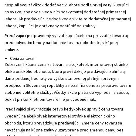
nesplnil svoj záväzok dodať vec v lehote podľa prvej vety, kupujúci
ho vyzve, aby dodal vec v ním poskytnutej dodatočnej primeranej
lehote. Ak predávajúci nedodá vec ani v tejto dodatočnej primeranej
lehote, kupujúci je oprávnený odstúpiť od zmluvy.
Predávajúci je oprávnený vyzvať kupujúceho na prevzatie tovaru aj
pred uplynutím lehoty na dodanie tovaru dohodnutej v kúpnej
zmluve.
Cena za tovar
Zobrazená kúpna cena za tovar na akejkoľvek internetovej stránke
elektronického obchodu, ktorú prevádzkuje predávajúci zahŕňa aj
daň z pridanej hodnoty vo výške stanovenej platným právnym
predpisom Slovenskej republiky a nezahŕňa cenu za prepravu tovaru
alebo iné voliteľné služby. Všetky akcie platia do vypredania zásob,
pokiaľ pri konkrétnom tovare nie je uvedené inak.
Predávajúci si vyhradzuje právo kedykoľvek upraviť cenu tovaru
uvedenú na akejkoľvek internetovej stránke elektronického
obchodu, ktorú prevádzkuje predávajúci. Zmena ceny tovaru sa
nevzťahuje na kúpne zmluvy uzatvorené pred zmenou ceny, bez