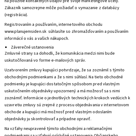
na použitie kontaktných údajov pre svoje marketingové účely.
Zákazník samozrejme môže požiadať o vymazanie z databázy
(registrácia).
Registrovaním a používaním, internetového obchodu
www.planujemsiden.sk súhlasíte so zhromažďovaním a používaním
informácií o vás a vašich nákupoch.
Záverečné ustanovenia
Zmluvné strany sa dohodli, že komunikácia medzi nimi bude
uskutočňovaná vo forme e-mailových správ.
Uzatvorením zmluvy kupujúci potvrdzuje, že sa zoznámil s týmito
obchodnými podmienkami a že s nimi súhlasí. Na tieto obchodné
podmienky je kupujúci dostatočným spôsobom pred vlastným
uskutočnením objednávky upozornený a má možnosť sa s nimi
zoznámiť. Informácie o jednotlivých technických krokoch vedúcich k
uzavretiu zmluvy sú zrejmé z procesu objednávania v internetovom
obchode a kupujúci má možnosť pred vlastným odoslaním
objednávky ju skontrolovať a prípadne opraviť.
Na vzťahy neupravené týmito obchodnými a reklamačnými
podmienkami sa vzťahujú príslušné ustanovenia Občianskeho