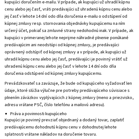
kupujúci doručením e-mailu. V prípade, ak kupujúci už uhradil kúpnu
cenu alebo jej časť, vráti predávajúci už uhradenú kúpnu cenu alebo
jej časť v lehote 14 dní odo dňa doručenia e-mailu o odstúpení od
kúpnej zmluvy resp. stornovania objednávky kupujúcemu na ním
určený účet, pokiaľ sa zmluvné strany nedohodnú inak. V prípade, ak
kupujúci v primeranej lehote neprijme náhradné plnenie ponúkané
predávajúcim ani neodstúpi od kúpnej zmluvy, je predávajúci
oprávnený odstúpiť od kúpnej zmluvy a v prípade, ak kupujúci už
uhradil kúpnu cenu alebo jej časť, predávajúci je povinný vrátiť už
uhradenú kúpnu cenu alebo jej časť v lehote 14 dní odo dňa
doručenia odstúpení od kúpnej zmluvy kupujúcemu.
Prevádzkovateľ sa zaväzuje, že bude od kupujúceho vyžadovať len
údaje, ktoré slúžia výlučne pre potreby predávajúceho súvisiace s
plnením záväzkov vyplývajúcich z kúpnej zmluvy (meno a priezvisko,
adresu vrátane PSČ, číslo telefónu a mailovú adresu).
Práva a povinnosti kupujúceho
Kupujúci je povinný prevziať objednaný a dodaný tovar, zaplatiť
predávajúcemu dohodnutú kúpnu cenu v dohodnutej lehote
splatnosti vrátane nákladov na doručenie tovaru.