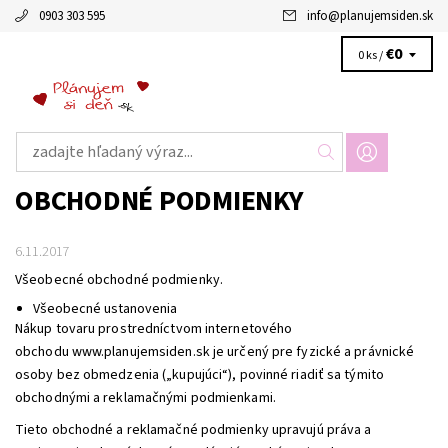
0903 303 595
info
@
planujemsiden.sk
€0
0 ks /
OBCHODNÉ PODMIENKY
6.11.2017
Všeobecné obchodné podmienky.
Všeobecné ustanovenia
Nákup tovaru prostredníctvom internetového
obchodu www.planujemsiden.sk je určený pre fyzické a právnické
osoby bez obmedzenia („kupujúci“), povinné riadiť sa týmito
obchodnými a reklamačnými podmienkami.
Tieto obchodné a reklamačné podmienky upravujú práva a