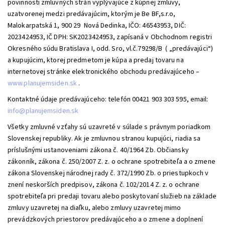
povinnosti zmluvných strán vyplývajúce z kúpnej zmluvy,
uzatvorenej medzi predávajúcim, ktorým je Be BF,s.r.o,
Malokarpatská 1, 900 29 Nová Dedinka, IČO: 46543953, DIČ:
2023424953, IČ DPH: SK2023424953, zapísaná v Obchodnom registri
Okresného súdu Bratislava I, odd. Sro, vl.č.79298/B ( „predávajúci“)
a kupujúcim, ktorej predmetom je kúpa a predaj tovaru na
internetovej stránke elektronického obchodu predávajúceho –
www.planujemsiden.sk
.
Kontaktné údaje predávajúceho: telefón 00421 903 303 595, email:
info@planujemsiden.sk
Všetky zmluvné vzťahy sú uzavreté v súlade s právnym poriadkom
Slovenskej republiky. Ak je zmluvnou stranou kupujúci, riadia sa
príslušnými ustanoveniami zákona č. 40/1964 Zb. Občiansky
zákonník, zákona č. 250/2007 Z. z. o ochrane spotrebiteľa a o zmene
zákona Slovenskej národnej rady č. 372/1990 Zb. o priestupkoch v
znení neskorších predpisov, zákona č. 102/2014 Z. z. o ochrane
spotrebiteľa pri predaji tovaru alebo poskytovaní služieb na základe
zmluvy uzavretej na diaľku, alebo zmluvy uzavretej mimo
prevádzkových priestorov predávajúceho a o zmene a doplnení