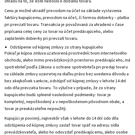
ohľadu na to, že ešte nedošlo k dodaniu tovaru.
Cenu je možné uhradiť prevodom na účet na základe vystavenia
faktúry kupujúcemu, prevodom na účet, či formou dobierky – platba
pri prevzatí tovaru. Transakcia je považovaná za uhradenú v čase
pripísania celej ceny za tovar na účet predávajúceho, alebo
zaplatením dobierky pri prevzatí tovaru.
Odstúpenie od kúpnej zmluvy zo strany kupujúceho
Pokiaľ je kúpna zmluva uzatvorená prostredníctvom internetového
obchodu, alebo mimo prevádzkových priestorov predávajúceho, má
spotrebiteľ podľa Zákona o ochrane spotrebiteľa pri predaji tovaru
na základe zmluvy uzavretej na diaľku právo bez uvedenia dôvodu a
bez akejkoľvek sankcie, odstúpiť od kúpnej zmluvy v lehote 14 dní
odo dňa prevzatia tovaru. To výlučne v prípade, že zo strany
kupujúceho budú splnené nasledovné podmienky: tovar je
kompletný, nepoškodený a v nepoškodenom pôvodnom obale, a
tovar je preukázateľne nepoužitý.
Kupujúci je povinný, najneskôr však v lehote do 14 dní odo dňa
odstúpenia od kúpnej zmluvy zaslať tovar späť na adresu sídla
prevádzkovateľa, alebo ho odovzdať predávajúcemu, alebo osobe