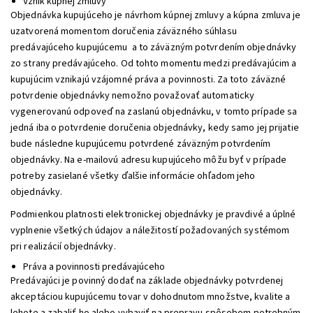
Vznik kúpnej zmluvy
Objednávka kupujúceho je návrhom kúpnej zmluvy a kúpna zmluva je
uzatvorená momentom doručenia záväzného súhlasu
predávajúceho kupujúcemu a to záväzným potvrdením objednávky
zo strany predávajúceho. Od tohto momentu medzi predávajúcim a
kupujúcim vznikajú vzájomné práva a povinnosti. Za toto záväzné
potvrdenie objednávky nemožno považovať automaticky
vygenerovanú odpoveď na zaslanú objednávku, v tomto prípade sa
jedná iba o potvrdenie doručenia objednávky, kedy samo jej prijatie
bude následne kupujúcemu potvrdené záväzným potvrdením
objednávky. Na e-mailovú adresu kupujúceho môžu byť v prípade
potreby zasielané všetky ďalšie informácie ohľadom jeho
objednávky.
Podmienkou platnosti elektronickej objednávky je pravdivé a úplné
vyplnenie všetkých údajov a náležitostí požadovaných systémom
pri realizácií objednávky.
Práva a povinnosti predávajúceho
Predávajúci je povinný dodať na základe objednávky potvrdenej
akceptáciou kupujúcemu tovar v dohodnutom množstve, kvalite a