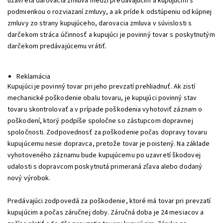
uzavretá darovacia zmluva medzi predávajúcim a kupujúcim s
podmienkou o rozviazaní zmluvy, a ak príde k odstúpeniu od kúpnej
zmluvy zo strany kupujúceho, darovacia zmluva v súvislosti s
darčekom stráca účinnosť a kupujúci je povinný tovar s poskytnutým
darčekom predávajúcemu vrátiť.
Reklamácia
Kupujúci je povinný tovar pri jeho prevzatí prehliadnuť. Ak zistí
mechanické poškodenie obalu tovaru, je kupujúci povinný stav
tovaru skontrolovať a v prípade poškodenia vyhotoviť záznam o
poškodení, ktorý podpíše spoločne so zástupcom dopravnej
spoločnosti. Zodpovednosť za poškodenie počas dopravy tovaru
kupujúcemu nesie dopravca, pretože tovar je poistený. Na základe
vyhotoveného záznamu bude kupujúcemu po uzavretí škodovej
udalosti s dopravcom poskytnutá primeraná zľava alebo dodaný
nový výrobok.
Predávajúci zodpovedá za poškodenie, ktoré má tovar pri prevzatí
kupujúcim a počas záručnej doby. Záručná doba je 24 mesiacov a