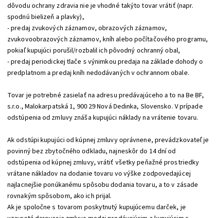
dôvodu ochrany zdravia nie je vhodné takýto tovar vrátiť (napr.
spodnú bielizeň a plavky),
- predaj zvukových záznamov, obrazových záznamov,
zvukovoobrazových záznamov, kníh alebo počítačového programu,
pokiaľ kupujúci porušil/rozbalil ich pôvodný ochranný obal,
- predaj periodickej tlače s výnimkou predaja na základe dohody o
predplatnom a predaj kníh nedodávaných v ochrannom obale.
Tovar je potrebné zasielať na adresu predávajúceho a to na Be BF,
s.r.o., Malokarpatská 1, 900 29 Nová Dedinka, Slovensko. V prípade
odstúpenia od zmluvy znáša kupujúci náklady na vrátenie tovaru.
Ak odstúpi kupujúci od kúpnej zmluvy oprávnene, prevádzkovateľ je
povinný bez zbytočného odkladu, najneskôr do 14 dní od
odstúpenia od kúpnej zmluvy, vrátiť všetky peňažné prostriedky
vrátane nákladov na dodanie tovaru vo výške zodpovedajúcej
najlacnejšie ponúkanému spôsobu dodania tovaru, a to v zásade
rovnakým spôsobom, ako ich prijal.
Ak je spoločne s tovarom poskytnutý kupujúcemu darček, je