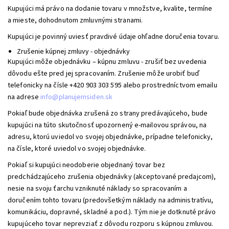
Kupujúci má právo na dodanie tovaru v množstve, kvalite, termíne
a mieste, dohodnutom zmluvnými stranami.
Kupujúci je povinný uviesť pravdivé údaje ohľadne doručenia tovaru.
Zrušenie kúpnej zmluvy - objednávky
Kupujúci môže objednávku – kúpnu zmluvu - zrušiť bez uvedenia
dôvodu ešte pred jej spracovaním. Zrušenie môže urobiť buď
telefonicky na čísle +420 903 303 595 alebo prostredníctvom emailu
na adrese
info@planujemsiden.sk
Pokiaľ bude objednávka zrušená zo strany predávajúceho, bude
kupujúci na túto skutočnosť upozornený e-mailovou správou, na
adresu, ktorú uviedol vo svojej objednávke, prípadne telefonicky,
na čísle, ktoré uviedol vo svojej objednávke.
Pokiaľ si kupujúci neodoberie objednaný tovar bez
predchádzajúceho zrušenia objednávky (akceptované predajcom),
nesie na svoju ťarchu vzniknuté náklady so spracovaním a
doručením tohto tovaru (predovšetkým náklady na administratívu,
komunikáciu, dopravné, skladné a pod.). Tým nie je dotknuté právo
kupujúceho tovar neprevziať z dôvodu rozporu s kúpnou zmluvou.